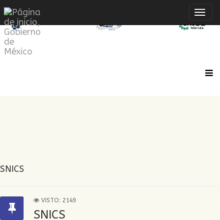
Inte
de
Nave
SNICS
VISTO: 2149
SNICS