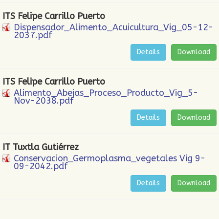
ITS Felipe Carrillo Puerto
Dispensador_Alimento_Acuicultura_Vig_05-12-
2037.pdf
Details
Download
ITS Felipe Carrillo Puerto
Alimento_Abejas_Proceso_Producto_Vig_5-
Nov-2038.pdf
Details
Download
IT Tuxtla Gutiérrez
Conservacion_Germoplasma_vegetales Vig 9-
09-2042.pdf
Details
Download