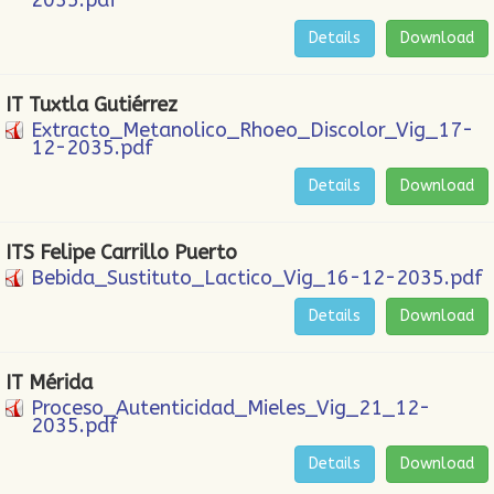
2035.pdf
Details
Download
IT Tuxtla Gutiérrez
Extracto_Metanolico_Rhoeo_Discolor_Vig_17-
12-2035.pdf
Details
Download
ITS Felipe Carrillo Puerto
Bebida_Sustituto_Lactico_Vig_16-12-2035.pdf
Details
Download
IT Mérida
Proceso_Autenticidad_Mieles_Vig_21_12-
2035.pdf
Details
Download