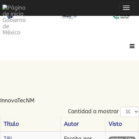
Inte
de
Nave
InnovaTecNM
Cantidad a mostrar
Título
Autor
Visto
TRL
Escrito por